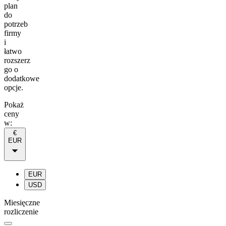
plan
do
potrzeb
firmy
i
łatwo
rozszerz
go o
dodatkowe
opcje.
Pokaż
ceny
w:
€
EUR
EUR
USD
Miesięczne
rozliczenie