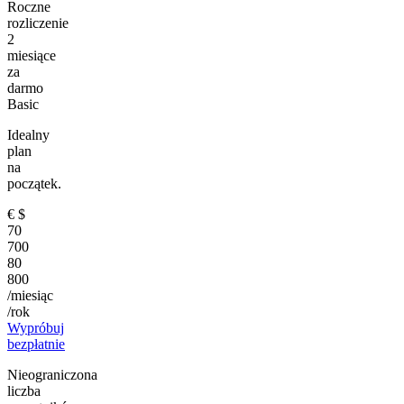
Roczne
rozliczenie
2
miesiące
za
darmo
Basic
Idealny
plan
na
początek.
€
$
70
700
80
800
/miesiąc
/rok
Wypróbuj
bezpłatnie
Nieograniczona
liczba