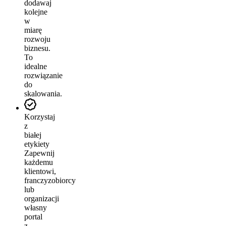
dodawaj
kolejne
w
miarę
rozwoju
biznesu.
To
idealne
rozwiązanie
do
skalowania.
Korzystaj
z
białej
etykiety
Zapewnij
każdemu
klientowi,
franczyzobiorcy
lub
organizacji
własny
portal
z