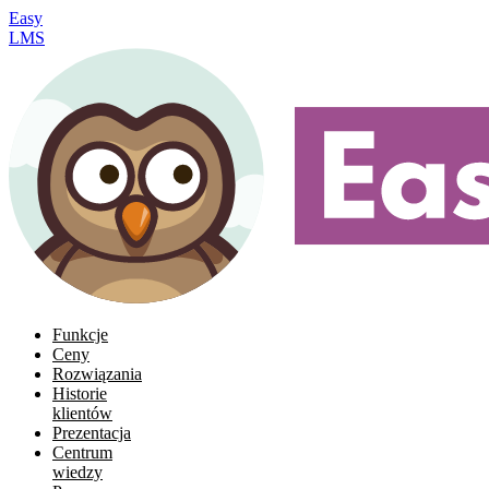
Easy
LMS
Funkcje
Ceny
Rozwiązania
Historie
klientów
Prezentacja
Centrum
wiedzy