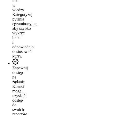
luki
w
wiedzy
Kategoryzuj
pytania
egzaminacyjne,
aby szybko
wykryć
braki
i
odpowiednio
dostosować
kursy.
Zapewnij
dostęp
na
żądanie
Klienci
mogą
uzyskać
dostęp
do
swoich
raportów