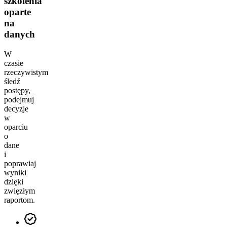
szkolenia
oparte
na
danych
W
czasie
rzeczywistym
śledź
postępy,
podejmuj
decyzje
w
oparciu
o
dane
i
poprawiaj
wyniki
dzięki
zwięzłym
raportom.