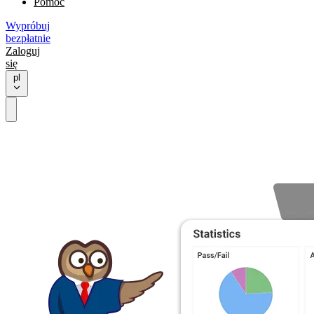
Pomoc
Wypróbuj
bezpłatnie
Zaloguj
się
pl