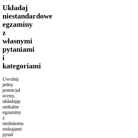
Układaj
niestandardowe
egzaminy
z
własnymi
pytaniami
i
kategoriami
Uwolnij
pełny
potencjał
oceny,
układając
unikalne
egzaminy
z
siedmioma
rodzajami
pytań