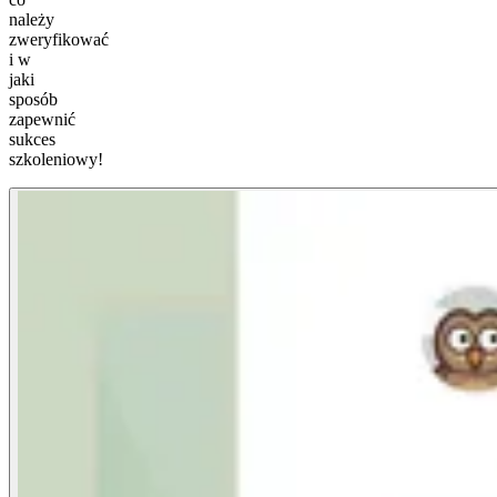
należy
zweryfikować
i w
jaki
sposób
zapewnić
sukces
szkoleniowy!