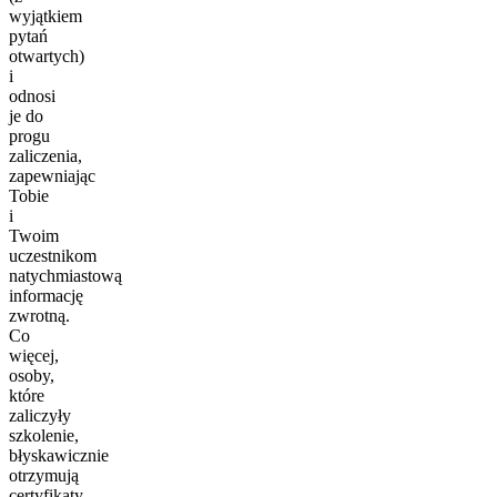
wyjątkiem
pytań
otwartych)
i
odnosi
je do
progu
zaliczenia,
zapewniając
Tobie
i
Twoim
uczestnikom
natychmiastową
informację
zwrotną.
Co
więcej,
osoby,
które
zaliczyły
szkolenie,
błyskawicznie
otrzymują
certyfikaty