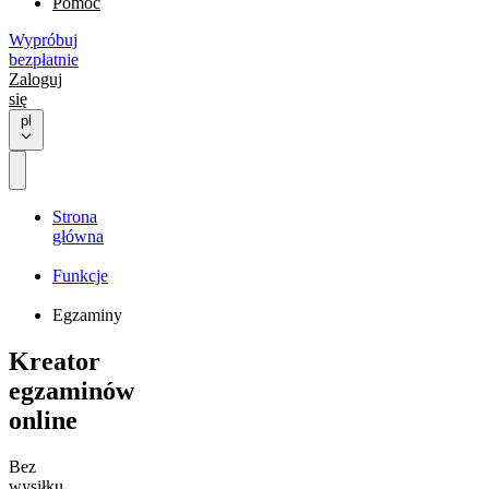
Pomoc
Wypróbuj
bezpłatnie
Zaloguj
się
pl
Strona
główna
Funkcje
Egzaminy
Kreator
egzaminów
online
Bez
wysiłku