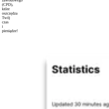
zawodowego
(CPD),
które
oszczędza
Twój
czas
i
pieniądze!