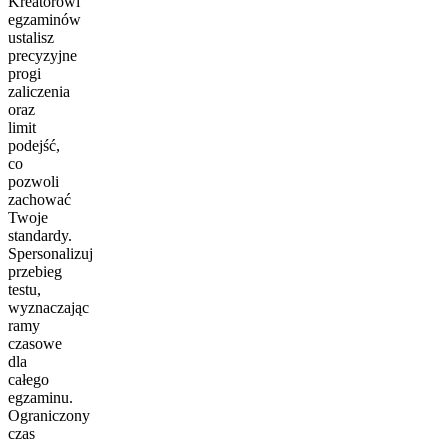
Kreatorowi
egzaminów
ustalisz
precyzyjne
progi
zaliczenia
oraz
limit
podejść,
co
pozwoli
zachować
Twoje
standardy.
Spersonalizuj
przebieg
testu,
wyznaczając
ramy
czasowe
dla
całego
egzaminu.
Ograniczony
czas