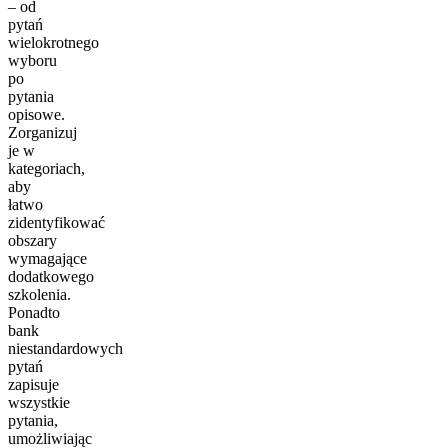
– od
pytań
wielokrotnego
wyboru
po
pytania
opisowe.
Zorganizuj
je w
kategoriach,
aby
łatwo
zidentyfikować
obszary
wymagające
dodatkowego
szkolenia.
Ponadto
bank
niestandardowych
pytań
zapisuje
wszystkie
pytania,
umożliwiając