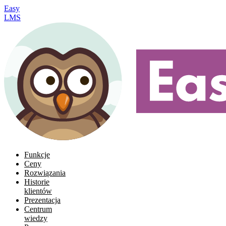
Easy
LMS
Funkcje
Ceny
Rozwiązania
Historie
klientów
Prezentacja
Centrum
wiedzy