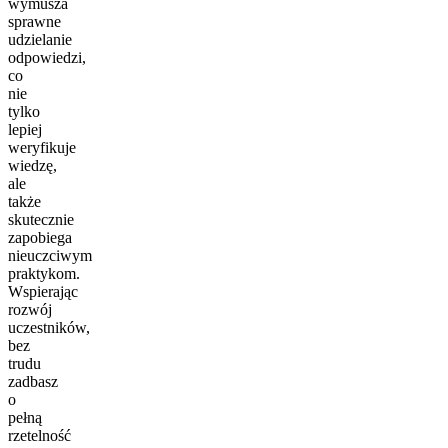
wymusza
sprawne
udzielanie
odpowiedzi,
co
nie
tylko
lepiej
weryfikuje
wiedzę,
ale
także
skutecznie
zapobiega
nieuczciwym
praktykom.
Wspierając
rozwój
uczestników,
bez
trudu
zadbasz
o
pełną
rzetelność