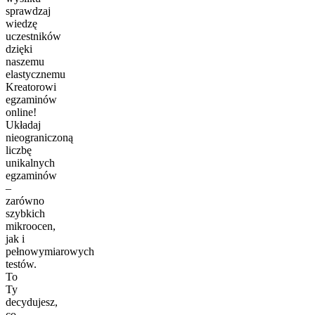
sprawdzaj
wiedzę
uczestników
dzięki
naszemu
elastycznemu
Kreatorowi
egzaminów
online!
Układaj
nieograniczoną
liczbę
unikalnych
egzaminów
–
zarówno
szybkich
mikroocen,
jak i
pełnowymiarowych
testów.
To
Ty
decydujesz,
co