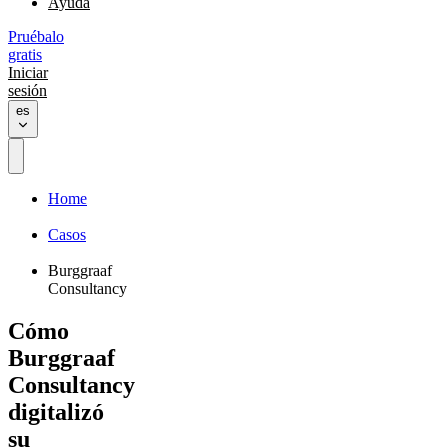
Ayuda
Pruébalo
gratis
Iniciar
sesión
es
Home
Casos
Burggraaf
Consultancy
Cómo
Burggraaf
Consultancy
digitalizó
su