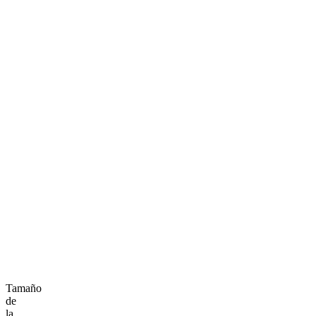
Tamaño
de
la