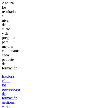
Analiza
los
resultados
a
nivel
de
curso
y de
pregunta
para
mejorar
continuamente
cada
paquete
de
formación.
Explora
cómo
los
proveedores
de
formación
gestionan
varios