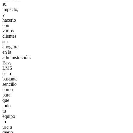
su
impacto,
y
hacerlo
con
varios
clientes
sin
ahogarte
en la
administración.
Easy
LMS
es lo
bastante
sencillo
como
para
que
todo
tu
equipo
lo
use a
diario,