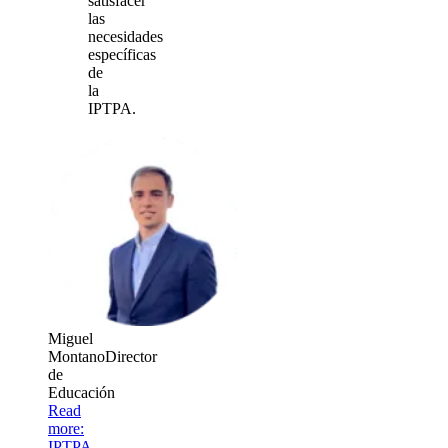
satisfacer
las
necesidades
específicas
de
la
IPTPA.
Miguel
Montano
Director
de
Educación
Read
more
:
IPTPA