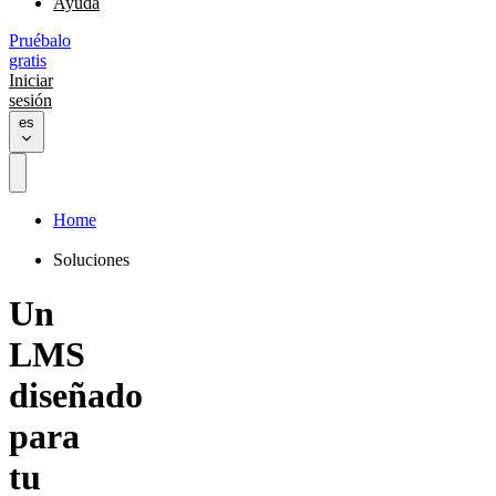
Ayuda
Pruébalo
gratis
Iniciar
sesión
es
Home
Soluciones
Un
LMS
diseñado
para
tu