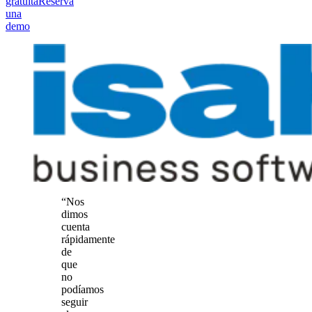
gratuita
Reserva
una
demo
“Nos
dimos
cuenta
rápidamente
de
que
no
podíamos
seguir