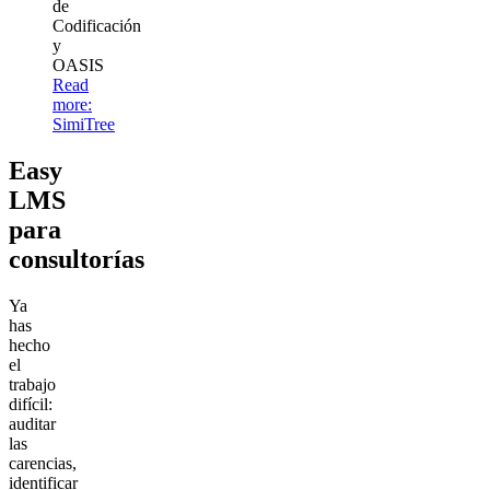
de
Codificación
y
OASIS
Read
more
:
SimiTree
Easy
LMS
para
consultorías
Ya
has
hecho
el
trabajo
difícil:
auditar
las
carencias,
identificar