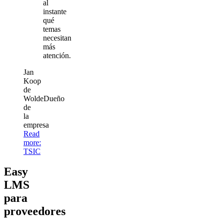
al
instante
qué
temas
necesitan
más
atención.
Jan
Koop
de
Wolde
Dueño
de
la
empresa
Read
more
:
TSIC
Easy
LMS
para
proveedores