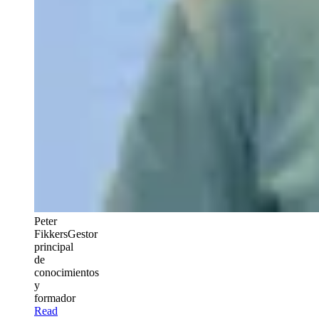
Peter
Fikkers
Gestor
principal
de
conocimientos
y
formador
Read