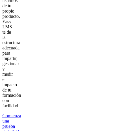
usuarios
de tu
propio
producto,
Easy
LMS
te da
la
estructura
adecuada
para
impartir,
gestionar
y
medir
el
impacto
de tu
formación
con
facilidad.
Comienza
una
prueba