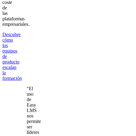
coste
de
las
plataformas
empresariales.
Descubre
cómo
los
equipos
de
producto
escalan
la
formación
“El
uso
de
Easy
LMS
nos
permite
ser
líderes