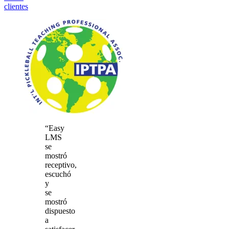
clientes
“Easy
LMS
se
mostró
receptivo,
escuchó
y
se
mostró
dispuesto
a