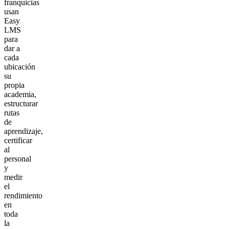
franquicias
usan
Easy
LMS
para
dar a
cada
ubicación
su
propia
academia,
estructurar
rutas
de
aprendizaje,
certificar
al
personal
y
medir
el
rendimiento
en
toda
la