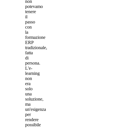
non
potevamo
tenere
il
passo
con
la
formazione
ERP
tradizionale,
fatta
di
persona.
L'e-
learning
non
era
solo
una
soluzione,
ma
un'esigenza
per
rendere
possibile