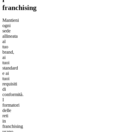
franchising
Mantieni
ogni
sede
allineata
al
tuo
brand,
ai
tuoi
standard
e ai
tuoi
requisiti
di
conformità.
I
formatori
delle
reti
in
franchising
usano