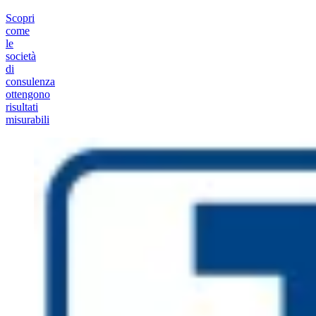
Scopri
come
le
società
di
consulenza
ottengono
risultati
misurabili