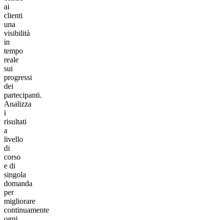
ai
clienti
una
visibilità
in
tempo
reale
sui
progressi
dei
partecipanti.
Analizza
i
risultati
a
livello
di
corso
e di
singola
domanda
per
migliorare
continuamente
ogni