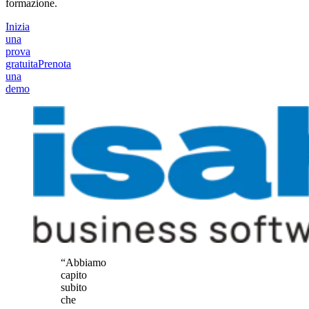
formazione.
Inizia
una
prova
gratuita
Prenota
una
demo
“Abbiamo
capito
subito
che