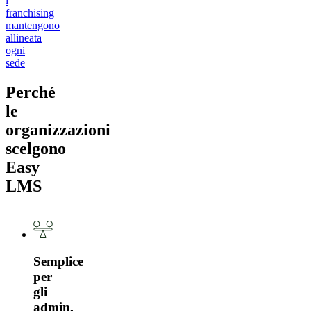
i
franchising
mantengono
allineata
ogni
sede
Perché
le
organizzazioni
scelgono
Easy
LMS
Semplice
per
gli
admin,