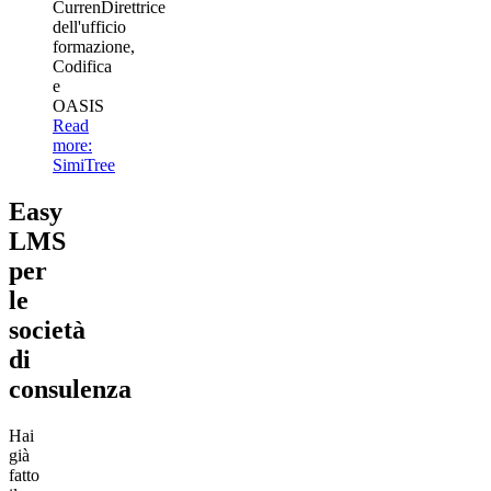
Curren
Direttrice
dell'ufficio
formazione,
Codifica
e
OASIS
Read
more
:
SimiTree
Easy
LMS
per
le
società
di
consulenza
Hai
già
fatto