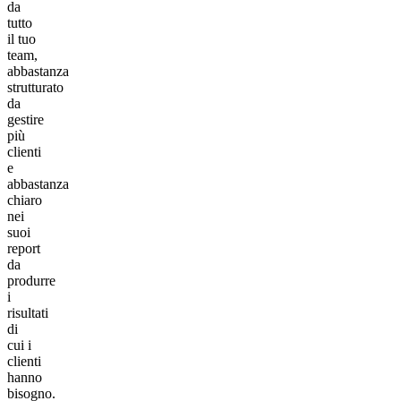
da
tutto
il tuo
team,
abbastanza
strutturato
da
gestire
più
clienti
e
abbastanza
chiaro
nei
suoi
report
da
produrre
i
risultati
di
cui i
clienti
hanno
bisogno.