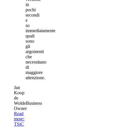
in
pochi
secondi
e
so
immediatamente
quali
sono
gli
argomenti
che
necessitano
di
maggiore
attenzione.
Jan
Koop
de
Wolde
Business
Owner
Read
more
:
TSiC