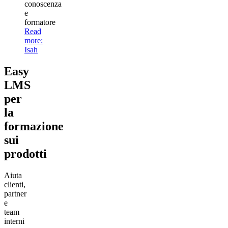
conoscenza
e
formatore
Read
more
:
Isah
Easy
LMS
per
la
formazione
sui
prodotti
Aiuta
clienti,
partner
e
team
interni