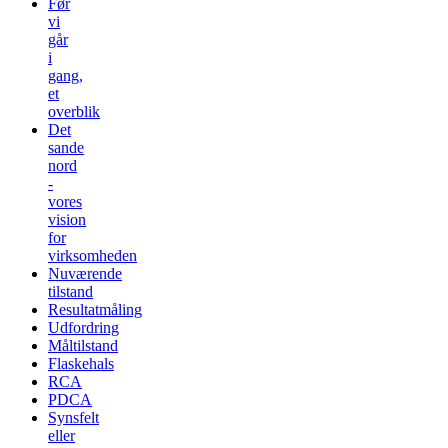
Før
vi
går
i
gang,
et
overblik
Det
sande
nord
-
vores
vision
for
virksomheden
Nuværende
tilstand
Resultatmåling
Udfordring
Måltilstand
Flaskehals
RCA
PDCA
Synsfelt
eller