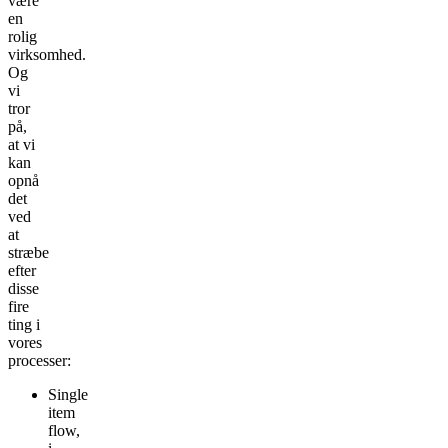
være
en
rolig
virksomhed.
Og
vi
tror
på,
at vi
kan
opnå
det
ved
at
stræbe
efter
disse
fire
ting i
vores
processer:
Single
item
flow,