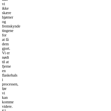
vi
ikke
skære
hjørner
og
fremskynde
tingene
for
at få
dem
gjort.
Vi er
nødt
til at
fjerne
en
flaskehals
i
processen,
før
vi
kan
komme
videre.
Så