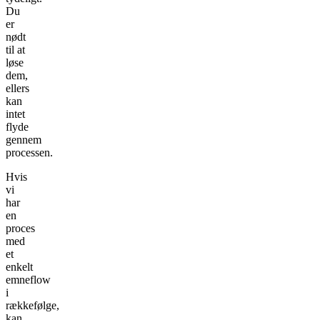
Du
er
nødt
til at
løse
dem,
ellers
kan
intet
flyde
gennem
processen.
Hvis
vi
har
en
proces
med
et
enkelt
emneflow
i
rækkefølge,
kan