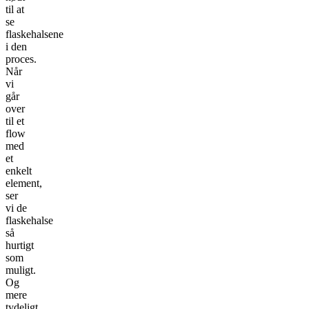
til at
se
flaskehalsene
i den
proces.
Når
vi
går
over
til et
flow
med
et
enkelt
element,
ser
vi de
flaskehalse
så
hurtigt
som
muligt.
Og
mere
tydeligt.