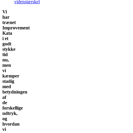
videnstærskel
Vi
har
trænet
Improvement
Kata
i et
godt
stykke
tid
nu,
men
vi
kæmper
stadig
med
betydningen
af
de
forskellige
udtryk,
og
hvordan
vi