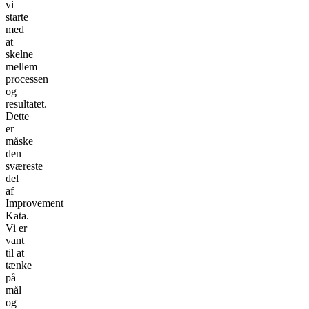
vi
starte
med
at
skelne
mellem
processen
og
resultatet.
Dette
er
måske
den
sværeste
del
af
Improvement
Kata.
Vi er
vant
til at
tænke
på
mål
og