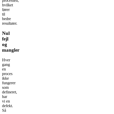
processen,
hvilket
fører
til
bedre
resultater.
Nul
fejl
og
mangler
Hver
gang
en
proces
ikke
fungerer
som
defineret,
har
vi en
defekt.
Så