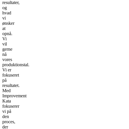
resultater,
og
hvad
vi
ønsker
at
opnå.
Vi
vil
gerne
nå
vores
produktionstal.
Vi er
fokuseret
på
resultatet.
Med
Improvement
Kata
fokuserer
vi på
den
proces,
der