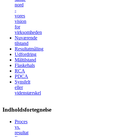
nord
-
vores
vision
for
virksomheden
Nuværende
tilstand
Resultatmåling
Udfordring
Måltilstand
Flaskehals
RCA
PDCA
Synsfelt
eller
videnstærskel
Indholdsfortegnelse
Proces
vs.
resultat