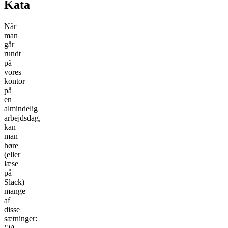
Kata
Når
man
går
rundt
på
vores
kontor
på
en
almindelig
arbejdsdag,
kan
man
høre
(eller
læse
på
Slack)
mange
af
disse
sætninger:
"Vi