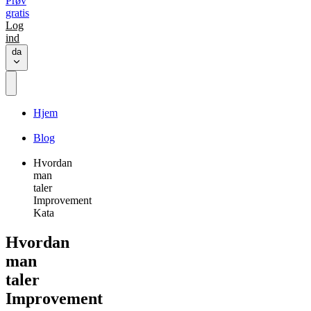
Prøv
gratis
Log
ind
da
Hjem
Blog
Hvordan
man
taler
Improvement
Kata
Hvordan
man
taler
Improvement