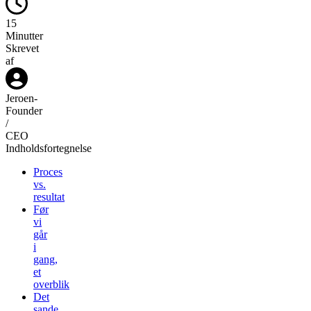
15
Minutter
Skrevet
af
Jeroen
-
Founder
/
CEO
Indholdsfortegnelse
Proces
vs.
resultat
Før
vi
går
i
gang,
et
overblik
Det
sande