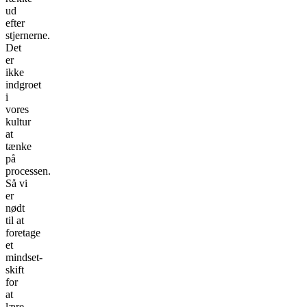
ud
efter
stjernerne.
Det
er
ikke
indgroet
i
vores
kultur
at
tænke
på
processen.
Så vi
er
nødt
til at
foretage
et
mindset-
skift
for
at
lære