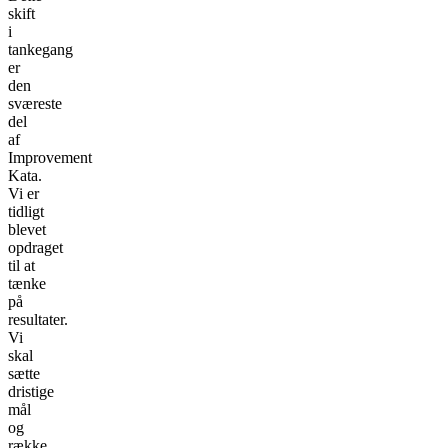
skift
i
tankegang
er
den
sværeste
del
af
Improvement
Kata.
Vi er
tidligt
blevet
opdraget
til at
tænke
på
resultater.
Vi
skal
sætte
dristige
mål
og
række