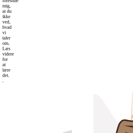
forestille
mig,
at du
ikke
ved,
hvad
vi
taler
om.
Læs
videre
for
at
lære
det.
.