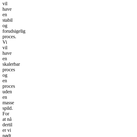
vil
have
en
stabil
og
forudsigelig
proces.
Vi
vil
have
en
skalerbar
proces
og
en
proces
uden
en
masse
spild.
For
at nå
dertil
er vi
nødt