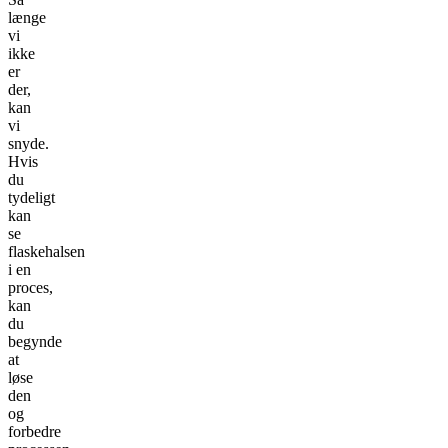
længe
vi
ikke
er
der,
kan
vi
snyde.
Hvis
du
tydeligt
kan
se
flaskehalsen
i en
proces,
kan
du
begynde
at
løse
den
og
forbedre