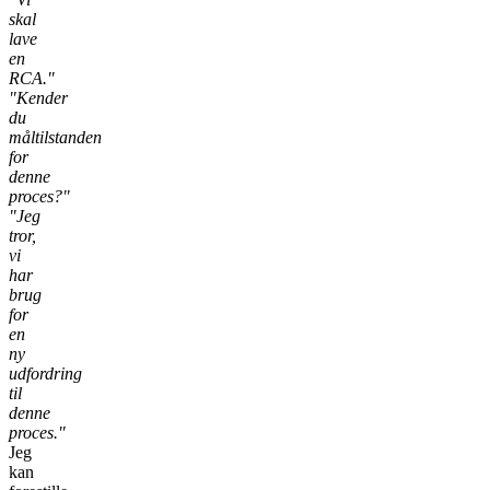
skal
lave
en
RCA."
"Kender
du
måltilstanden
for
denne
proces?"
"Jeg
tror,
vi
har
brug
for
en
ny
udfordring
til
denne
proces."
Jeg
kan