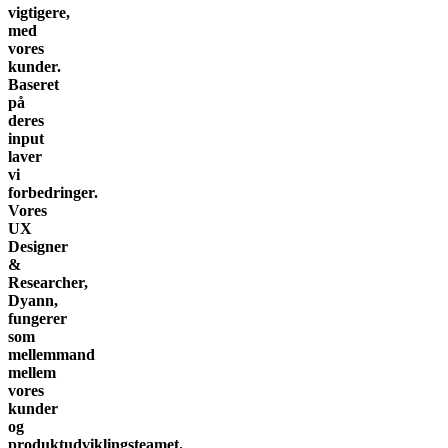
vigtigere,
med
vores
kunder.
Baseret
på
deres
input
laver
vi
forbedringer.
Vores
UX
Designer
&
Researcher,
Dyann,
fungerer
som
mellemmand
mellem
vores
kunder
og
produktudviklingsteamet.