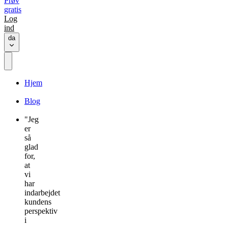
Prøv
gratis
Log
ind
da
Hjem
Blog
"Jeg
er
så
glad
for,
at
vi
har
indarbejdet
kundens
perspektiv
i