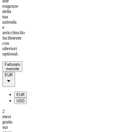
alle
esigenze
della
tua
azienda
e
arricchiscilo
facilmente
con
ulteriori
optional.
Fatturato
mensile
EUR
EUR
USD
2
mesi
gratis
sui