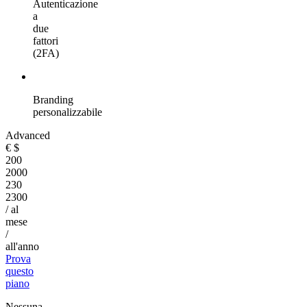
Autenticazione
a
due
fattori
(2FA)
Branding
personalizzabile
Advanced
€
$
200
2000
230
2300
/ al
mese
/
all'anno
Prova
questo
piano
Nessuna