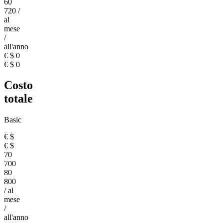
60
720
/
al
mese
/
all'anno
€
$
0
€
$
0
Costo
totale
Basic
€
$
€
$
70
700
80
800
/ al
mese
/
all'anno