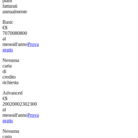
piani
fatturati
annualmente
Basic
€
$
70
700
80
800
al
mese
all'anno
Prova
gratis
Nessuna
carta
di
credito
richiesta
Advanced
€
$
200
2000
230
2300
al
mese
all'anno
Prova
gratis
Nessuna
carta