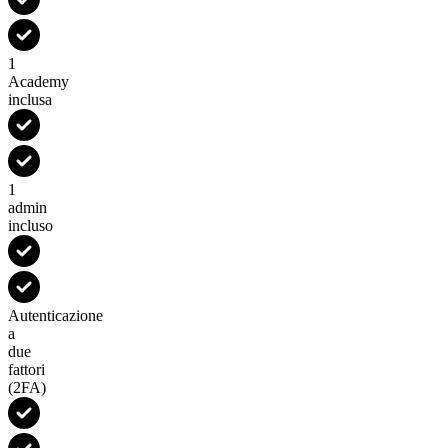
1
Academy
inclusa
1
admin
incluso
Autenticazione
a
due
fattori
(2FA)