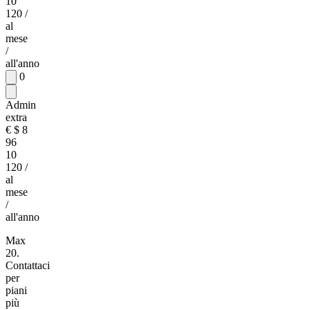
10
120
/
al
mese
/
all'anno
0
Admin
extra
€
$
8
96
10
120
/
al
mese
/
all'anno
Max
20.
Contattaci
per
piani
più