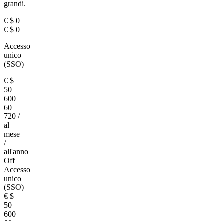
grandi.
€
$
0
€
$
0
Accesso
unico
(SSO)
€
$
50
600
60
720
/
al
mese
/
all'anno
Off
Accesso
unico
(SSO)
€
$
50
600