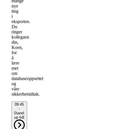
mange
nye
ting
i
eksporten.
Du
ringer
kollegaen
din,
Koen,
for
å
lære
mer
om
databaseoppsettet
og
våre
sikkerhetstiltak.
09:45
-
Stand-
up tid!