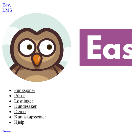
Easy
LMS
Funksjoner
Priser
Løsninger
Kundesaker
Demo
Kunnskapssenter
Hjelp