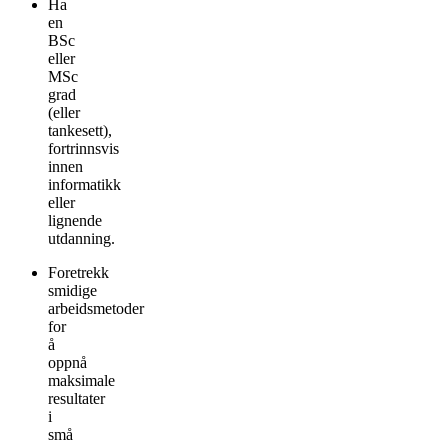
Ha
en
BSc
eller
MSc
grad
(eller
tankesett),
fortrinnsvis
innen
informatikk
eller
lignende
utdanning.
Foretrekk
smidige
arbeidsmetoder
for
å
oppnå
maksimale
resultater
i
små