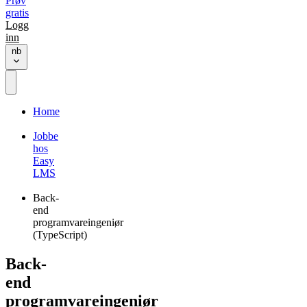
Prøv
gratis
Logg
inn
nb
Home
Jobbe
hos
Easy
LMS
Back-
end
programvareingeniør
(TypeScript)
Back-
end
programvareingeniør