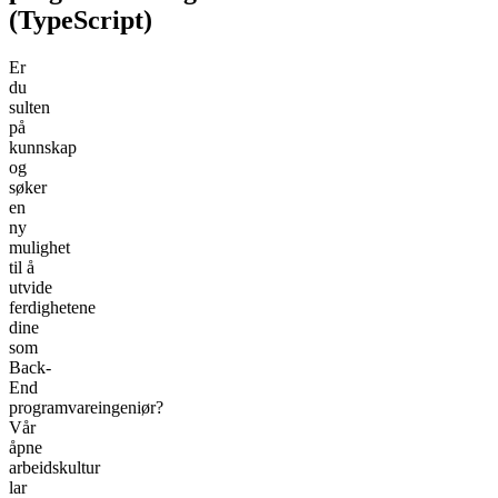
(TypeScript)
Er
du
sulten
på
kunnskap
og
søker
en
ny
mulighet
til å
utvide
ferdighetene
dine
som
Back-
End
programvareingeniør?
Vår
åpne
arbeidskultur
lar