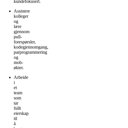
kundefokusert.
Assistere
kolleger
og
lære
gjennom
pull-
forespørsler,
kodegjennomgang,
parprogrammering
og
mob-
økter.
Arbeide
i
et
team
som
tar
fullt
eierskap
til
å