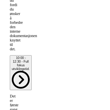
tid
fordi
du
ønsker
å
forbedre
den
interne
dokumentasjonen
knyttet
til
det.
10:00 -
12:30 - Full
fokus
utviklingstid.
Det
er
første
gang