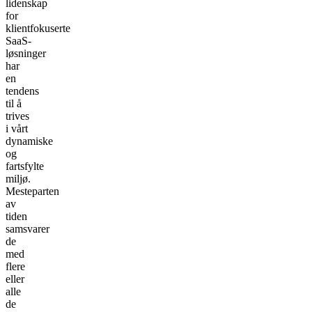
lidenskap
for
klientfokuserte
SaaS-
løsninger
har
en
tendens
til å
trives
i vårt
dynamiske
og
fartsfylte
miljø.
Mesteparten
av
tiden
samsvarer
de
med
flere
eller
alle
de