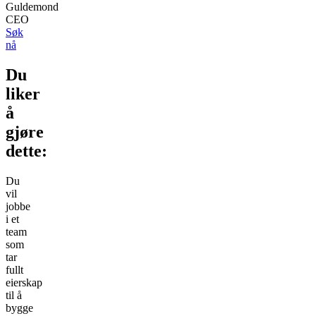
Guldemond
CEO
Søk
nå
Du
liker
å
gjøre
dette:
Du
vil
jobbe
i et
team
som
tar
fullt
eierskap
til å
bygge