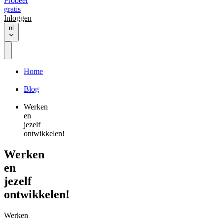
Probeer
gratis
Inloggen
nl
Home
Blog
Werken
en
jezelf
ontwikkelen!
Werken
en
jezelf
ontwikkelen!
Werken