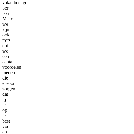
vakantiedagen
per
jaar!
Maar
we
zijn
ook
trots
dat
we
een
aantal
voordelen
bieden
die
ervoor
zorgen
dat
jij
je
op
je
best
voelt
en