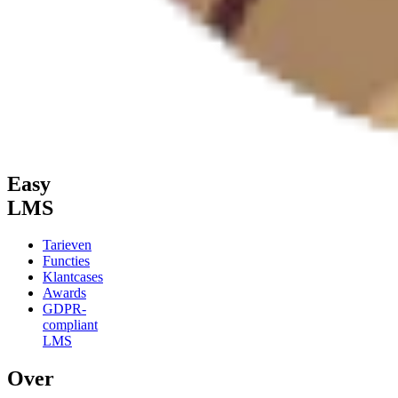
Easy
LMS
Tarieven
Functies
Klantcases
Awards
GDPR-
compliant
LMS
Over