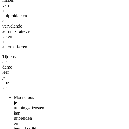
maken
van
je
hulpmiddelen
en
vervelende
administratieve
taken
te
automatiseren.
Tijdens
de
demo
leer
je
hoe
je:
Moeiteloos
je
trainingsdiensten
kan
uitbreiden
en
tegelijkertijd