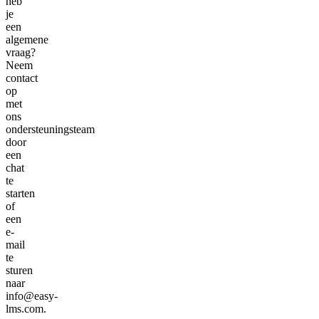
heb
je
een
algemene
vraag?
Neem
contact
op
met
ons
ondersteuningsteam
door
een
chat
te
starten
of
een
e-
mail
te
sturen
naar
info@easy-
lms.com.