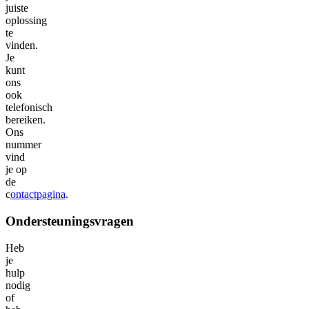
juiste
oplossing
te
vinden.
Je
kunt
ons
ook
telefonisch
bereiken.
Ons
nummer
vind
je op
de
c
ontactpagina
.
Ondersteuningsvragen
Heb
je
hulp
nodig
of