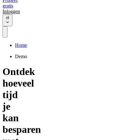
Probeer
gratis
Inloggen
nl
Home
Demo
Ontdek
hoeveel
tijd
je
kan
besparen