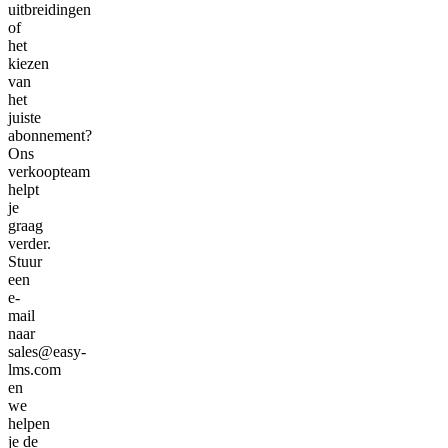
uitbreidingen
of
het
kiezen
van
het
juiste
abonnement?
Ons
verkoopteam
helpt
je
graag
verder.
Stuur
een
e-
mail
naar
sales@easy-
lms.com
en
we
helpen
je de