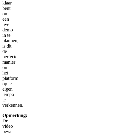
klaar
bent
om
een
live
demo
in te
plannen,
is dit
de
perfecte
manier
om
het
platform
op je
eigen
tempo
te
verkennen.
Opmerking:
De
video
bevat