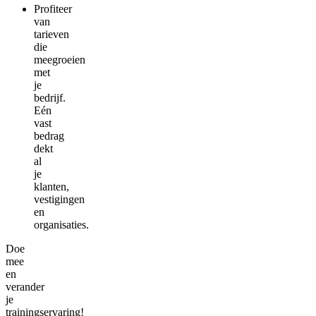
Profiteer
van
tarieven
die
meegroeien
met
je
bedrijf.
Eén
vast
bedrag
dekt
al
je
klanten,
vestigingen
en
organisaties.
Doe
mee
en
verander
je
trainingservaring!