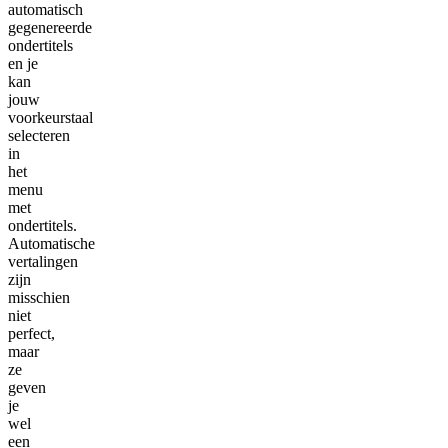
automatisch
gegenereerde
ondertitels
en je
kan
jouw
voorkeurstaal
selecteren
in
het
menu
met
ondertitels.
Automatische
vertalingen
zijn
misschien
niet
perfect,
maar
ze
geven
je
wel
een