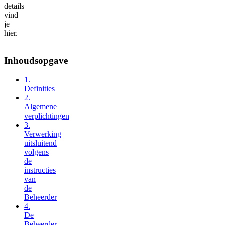
details
vind
je
hier.
Inhoudsopgave
1.
Definities
2.
Algemene
verplichtingen
3.
Verwerking
uitsluitend
volgens
de
instructies
van
de
Beheerder
4.
De
Beheerder