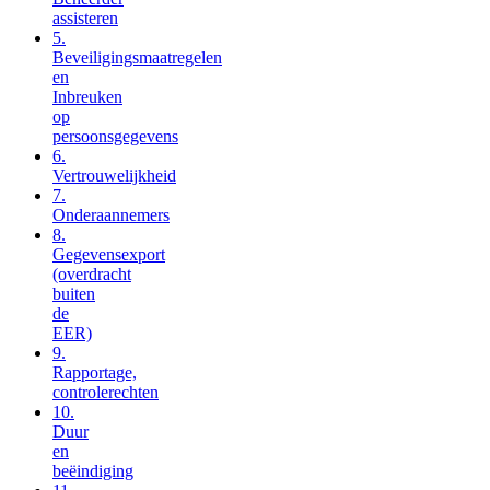
assisteren
5.
Beveiligingsmaatregelen
en
Inbreuken
op
persoonsgegevens
6.
Vertrouwelijkheid
7.
Onderaannemers
8.
Gegevensexport
(overdracht
buiten
de
EER)
9.
Rapportage,
controlerechten
10.
Duur
en
beëindiging