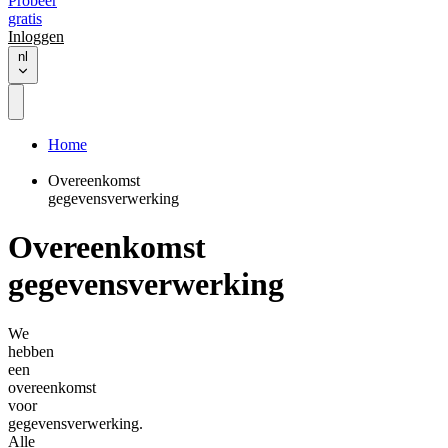
Probeer
gratis
Inloggen
nl
Home
Overeenkomst
gegevensverwerking
Overeenkomst
gegevensverwerking
We
hebben
een
overeenkomst
voor
gegevensverwerking.
Alle