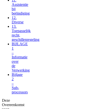
11.
Assistentie
bij
beëindiging
12.
Diverse
13.
Toepasselijk
recht,
geschillenregeling
BIJLAGE
1
–
Informatie
over
de
Verwerking
Bijlage
2
–
Sub-
processors
Deze
Overeenkomst