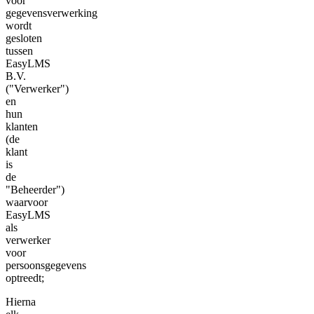
voor
gegevensverwerking
wordt
gesloten
tussen
EasyLMS
B.V.
("Verwerker")
en
hun
klanten
(de
klant
is
de
"Beheerder")
waarvoor
EasyLMS
als
verwerker
voor
persoonsgegevens
optreedt;
Hierna