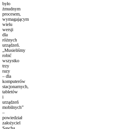
było
żmudnym
procesem,
wymagającym
wielu
wersji
dla
różnych
urządzeń.
„Musieliśmy
robić
wszystko
trzy
razy
– dla
komputerów
stacjonarnych,
tabletów
i
urządzeń
mobilnych”
–
powiedział
założyciel
Sascha.