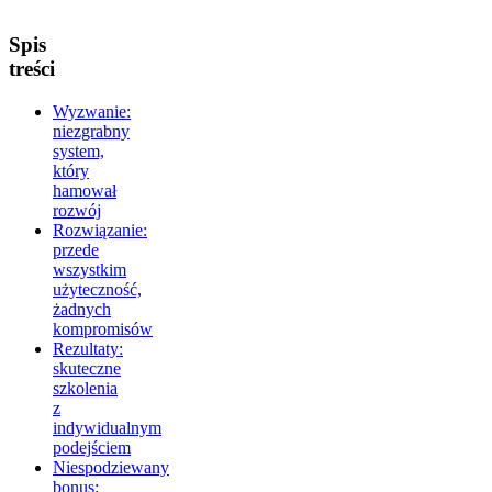
Spis
treści
Wyzwanie:
niezgrabny
system,
który
hamował
rozwój
Rozwiązanie:
przede
wszystkim
użyteczność,
żadnych
kompromisów
Rezultaty:
skuteczne
szkolenia
z
indywidualnym
podejściem
Niespodziewany
bonus: