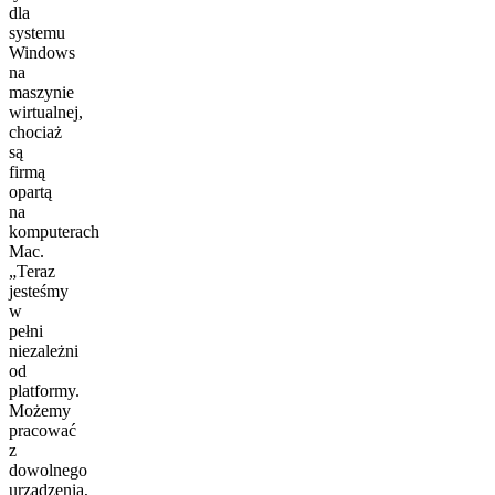
dla
systemu
Windows
na
maszynie
wirtualnej,
chociaż
są
firmą
opartą
na
komputerach
Mac.
„Teraz
jesteśmy
w
pełni
niezależni
od
platformy.
Możemy
pracować
z
dowolnego
urządzenia,