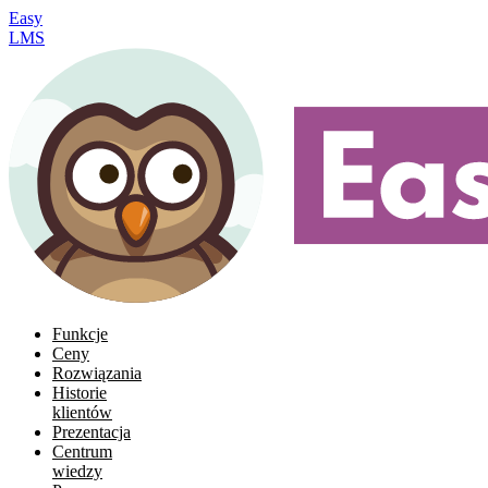
Easy
LMS
Funkcje
Ceny
Rozwiązania
Historie
klientów
Prezentacja
Centrum
wiedzy