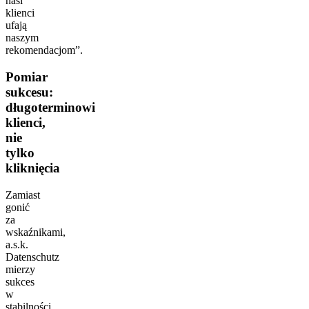
nasi
klienci
ufają
naszym
rekomendacjom”.
Pomiar
sukcesu:
długoterminowi
klienci,
nie
tylko
kliknięcia
Zamiast
gonić
za
wskaźnikami,
a.s.k.
Datenschutz
mierzy
sukces
w
stabilności