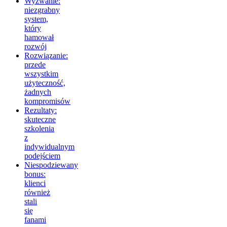
Wyzwanie:
niezgrabny
system,
który
hamował
rozwój
Rozwiązanie:
przede
wszystkim
użyteczność,
żadnych
kompromisów
Rezultaty:
skuteczne
szkolenia
z
indywidualnym
podejściem
Niespodziewany
bonus:
klienci
również
stali
się
fanami