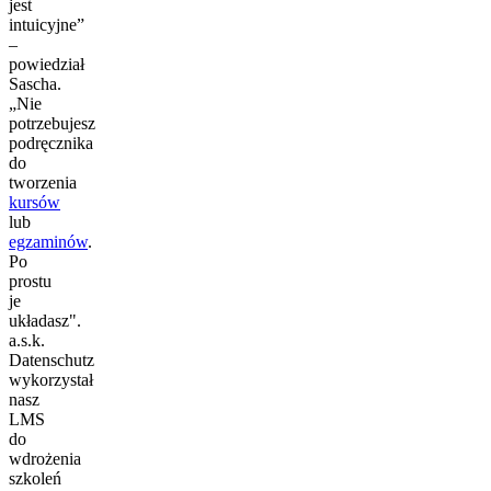
jest
intuicyjne”
–
powiedział
Sascha.
„Nie
potrzebujesz
podręcznika
do
tworzenia
kursów
lub
egzaminów
.
Po
prostu
je
układasz".
a.s.k.
Datenschutz
wykorzystał
nasz
LMS
do
wdrożenia
szkoleń