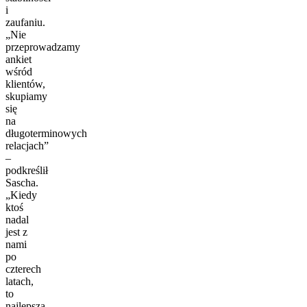
i
zaufaniu.
„Nie
przeprowadzamy
ankiet
wśród
klientów,
skupiamy
się
na
długoterminowych
relacjach”
–
podkreślił
Sascha.
„Kiedy
ktoś
nadal
jest z
nami
po
czterech
latach,
to
najlepsza