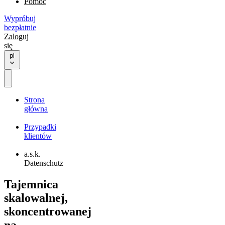
Pomoc
Wypróbuj
bezpłatnie
Zaloguj
się
pl
Strona
główna
Przypadki
klientów
a.s.k.
Datenschutz
Tajemnica
skalowalnej,
skoncentrowanej
na