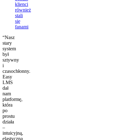
klienci
również
stali
się
fanami
“Nasz
stary
system
był
sztywny
i
czasochłonny.
Easy
LMS
dał
nam
platformę,
która
po
prostu
działa
–
intuicyjną,
elastyczną