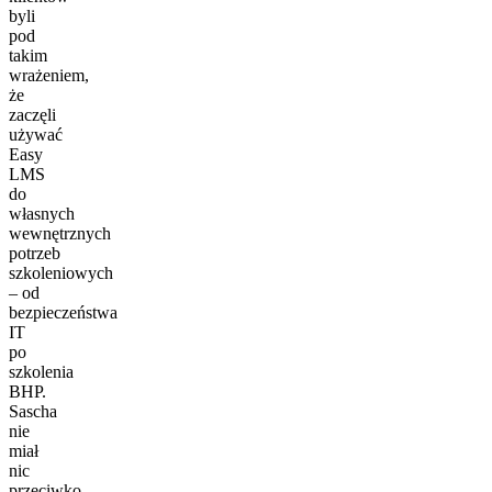
byli
pod
takim
wrażeniem,
że
zaczęli
używać
Easy
LMS
do
własnych
wewnętrznych
potrzeb
szkoleniowych
– od
bezpieczeństwa
IT
po
szkolenia
BHP.
Sascha
nie
miał
nic
przeciwko