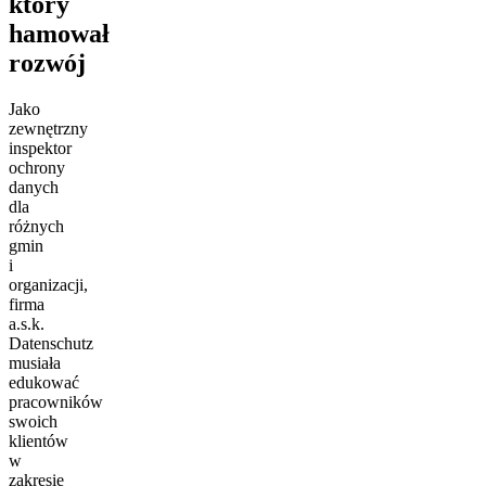
który
hamował
rozwój
Jako
zewnętrzny
inspektor
ochrony
danych
dla
różnych
gmin
i
organizacji,
firma
a.s.k.
Datenschutz
musiała
edukować
pracowników
swoich
klientów
w
zakresie