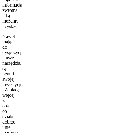
informacja
zwrotna,
jaką
możemy
uzyskać”.
Nawet
mając
do
dyspozycji
tańsze
narzędzia,
są
pewni
swojej
inwestycji:
„Zapłacę
więcej
za
coś,
co
działa
dobrze
i nie
marnuje