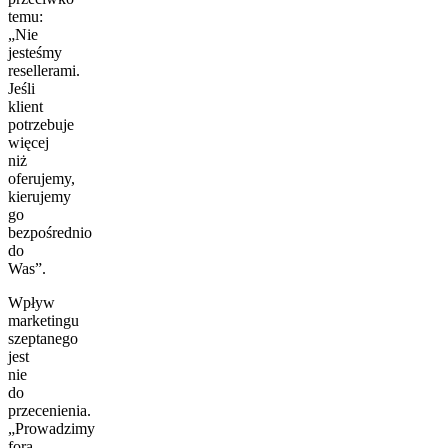
temu:
„Nie
jesteśmy
resellerami.
Jeśli
klient
potrzebuje
więcej
niż
oferujemy,
kierujemy
go
bezpośrednio
do
Was”.
Wpływ
marketingu
szeptanego
jest
nie
do
przecenienia.
„Prowadzimy
fora