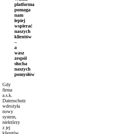
platforma
pomaga
nam
lepiej
wspierać
naszych
klientów
–
a
wasz
zespół
słucha
naszych
pomysłów
Gdy
firma
a.s.k.
Datenschutz
wdrożyła
nowy
system,
niektórzy
z jej
klientów