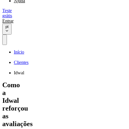
Ajuda
Teste
grátis
Entrar
pt
Início
Clientes
Idwal
Como
a
Idwal
reforçou
as
avaliações