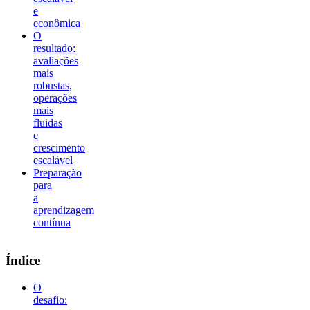
e
econômica
O
resultado:
avaliações
mais
robustas,
operações
mais
fluidas
e
crescimento
escalável
Preparação
para
a
aprendizagem
contínua
Índice
O
desafio: