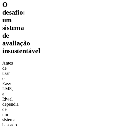
O
desafio:
um
sistema
de
avaliação
insustentável
Antes
de
usar
o
Easy
LMS,
a
Idwal
dependia
de
um
sistema
baseado