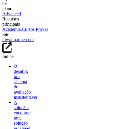
de
plano
Advanced
Recursos
principais
Academia,
Cursos,
Provas
Site
idwalmarine.com
Índice
O
desafio:
um
sistema
de
avaliação
insustentável
A
solução:
encontrar
uma
solução
escalável