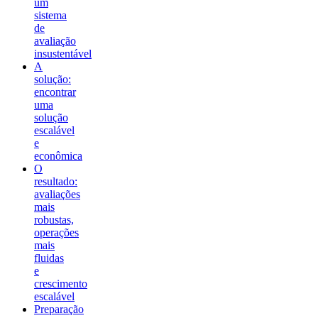
um
sistema
de
avaliação
insustentável
A
solução:
encontrar
uma
solução
escalável
e
econômica
O
resultado:
avaliações
mais
robustas,
operações
mais
fluidas
e
crescimento
escalável
Preparação