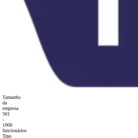
Tamanho
da
empresa
501
-
1000
funcionários
Tipo