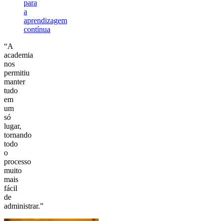
para
a
aprendizagem
contínua
“A
academia
nos
permitiu
manter
tudo
em
um
só
lugar,
tornando
todo
o
processo
muito
mais
fácil
de
administrar.”