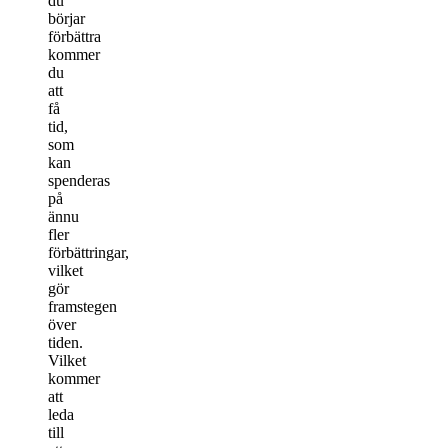
du
börjar
förbättra
kommer
du
att
få
tid,
som
kan
spenderas
på
ännu
fler
förbättringar,
vilket
gör
framstegen
över
tiden.
Vilket
kommer
att
leda
till