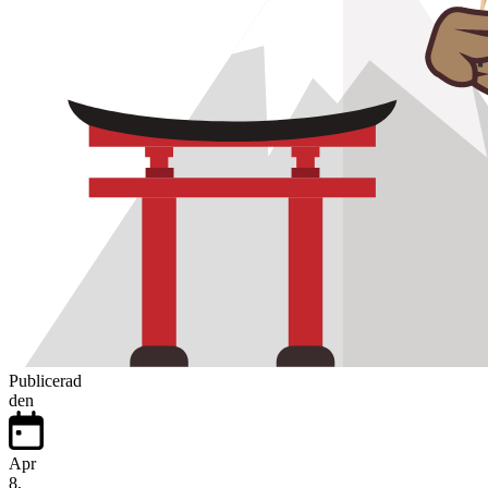
Publicerad
den
Apr
8,