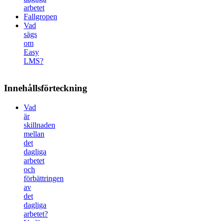
arbetet
Fallgropen
Vad
sägs
om
Easy
LMS?
Innehållsförteckning
Vad
är
skillnaden
mellan
det
dagliga
arbetet
och
förbättringen
av
det
dagliga
arbetet?