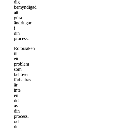
dig
bemyndigad
att
göra
ändringar
i
din
process.
Rotorsaken
till
ett
problem
som
behöver
förbättras
är
inte
en
del
av
din
process,
och
du