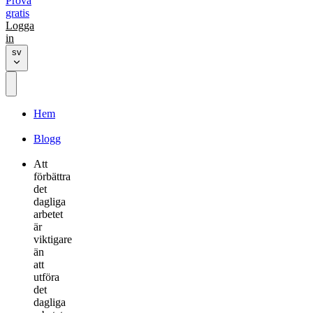
Prova
gratis
Logga
in
sv
Hem
Blogg
Att
förbättra
det
dagliga
arbetet
är
viktigare
än
att
utföra
det
dagliga