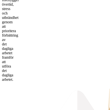
övertid,
stress
och
utbrändhet
genom
att
prioritera
förbättring
av
det
dagliga
arbetet
framför
att
utföra
det
dagliga
arbetet.