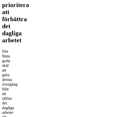
prioritera
att
förbättra
det
dagliga
arbetet
Det
finns
goda
skäl
att
göra
denna
övergång
från
att
utföra
det
dagliga
arbetet