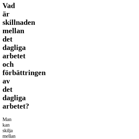
Vad
är
skillnaden
mellan
det
dagliga
arbetet
och
förbättringen
av
det
dagliga
arbetet?
Man
kan
skilja
mellan