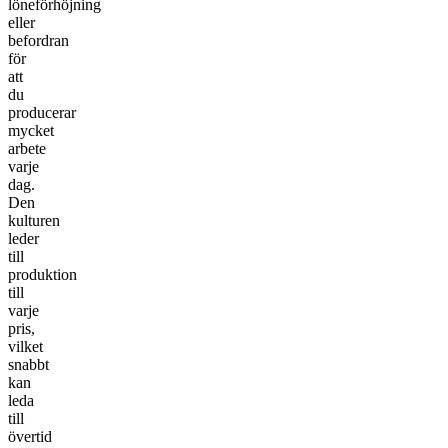
löneförhöjning
eller
befordran
för
att
du
producerar
mycket
arbete
varje
dag.
Den
kulturen
leder
till
produktion
till
varje
pris,
vilket
snabbt
kan
leda
till
övertid