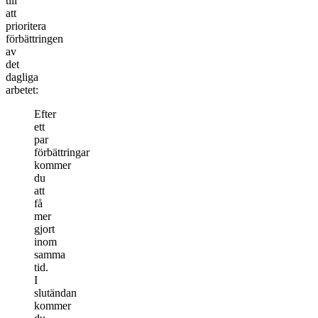
till
att
prioritera
förbättringen
av
det
dagliga
arbetet:
Efter
ett
par
förbättringar
kommer
du
att
få
mer
gjort
inom
samma
tid.
I
slutändan
kommer