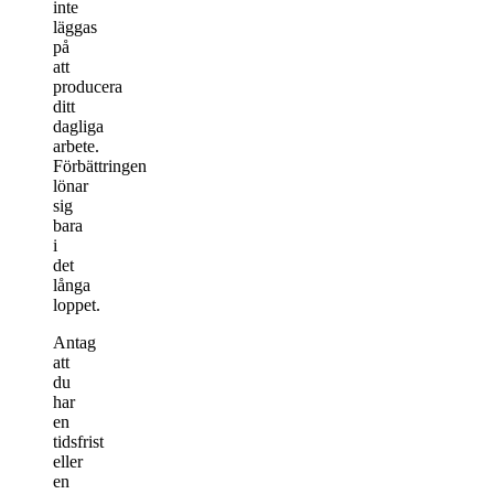
inte
läggas
på
att
producera
ditt
dagliga
arbete.
Förbättringen
lönar
sig
bara
i
det
långa
loppet.
Antag
att
du
har
en
tidsfrist
eller
en