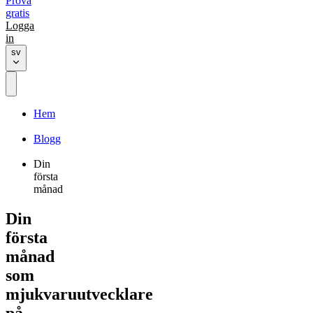
Prova
gratis
Logga
in
sv
Hem
Blogg
Din
första
månad
Din
första
månad
som
mjukvaruutvecklare
på