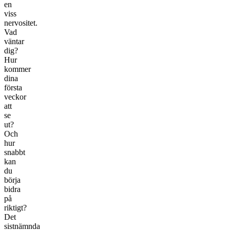
en
viss
nervositet.
Vad
väntar
dig?
Hur
kommer
dina
första
veckor
att
se
ut?
Och
hur
snabbt
kan
du
börja
bidra
på
riktigt?
Det
sistnämnda