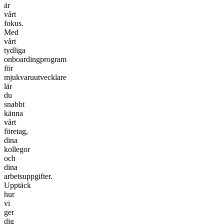
är
vårt
fokus.
Med
vårt
tydliga
onboardingprogram
för
mjukvaruutvecklare
lär
du
snabbt
känna
vårt
företag,
dina
kollegor
och
dina
arbetsuppgifter.
Upptäck
hur
vi
ger
dig