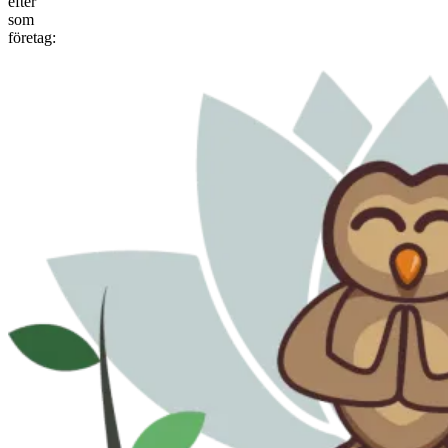
efter
som
företag: