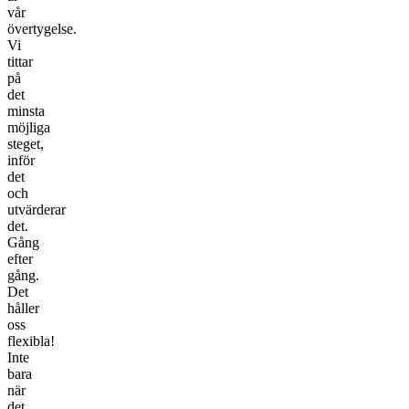
vår
övertygelse.
Vi
tittar
på
det
minsta
möjliga
steget,
inför
det
och
utvärderar
det.
Gång
efter
gång.
Det
håller
oss
flexibla!
Inte
bara
när
det