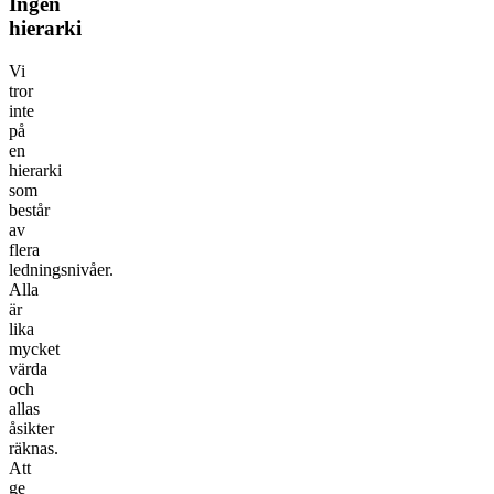
Ingen
hierarki
Vi
tror
inte
på
en
hierarki
som
består
av
flera
ledningsnivåer.
Alla
är
lika
mycket
värda
och
allas
åsikter
räknas.
Att
ge