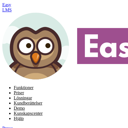
Easy
LMS
Funktioner
Priser
Lösningar
Kundberättelser
Demo
Kunskapscenter
Hjälp