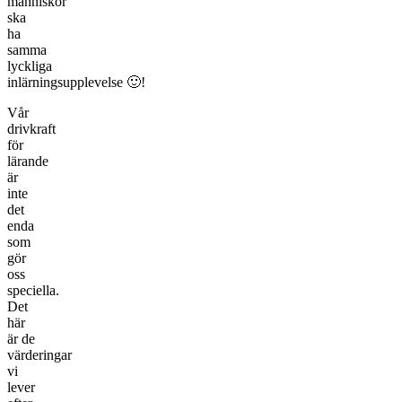
människor
ska
ha
samma
lyckliga
inlärningsupplevelse 🙂!
Vår
drivkraft
för
lärande
är
inte
det
enda
som
gör
oss
speciella.
Det
här
är de
värderingar
vi
lever