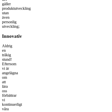
gäller
produktutveckling
utan
även
personlig
utveckling;
Innovativ
Aldrig
en
tråkig
stund!
Eftersom
vi är
angelägna
om
att
lära
oss
förbättrar
vi
kontinuerligt
våra