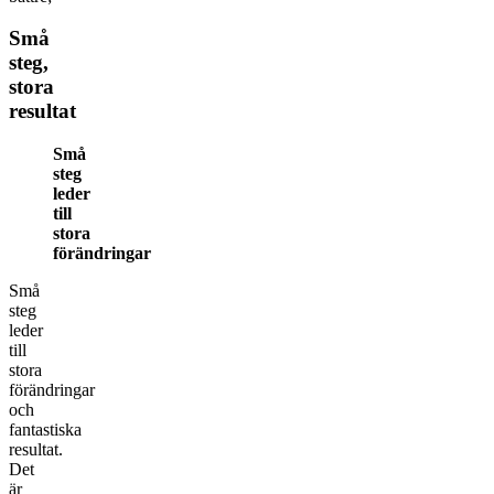
Små
steg,
stora
resultat
Små
steg
leder
till
stora
förändringar
Små
steg
leder
till
stora
förändringar
och
fantastiska
resultat.
Det
är