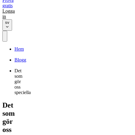
Prova
gratis
Logga
in
sv
Hem
Blogg
Det
som
gör
oss
speciella
Det
som
gör
oss