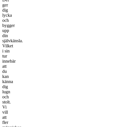
ger
dig
lycka
och
bygger
upp
din
självkänsla.
Vilket
i sin
tur
innebär
att
du
kan
känna
dig
lugn
och
stolt.
Vi
vill
att
fler