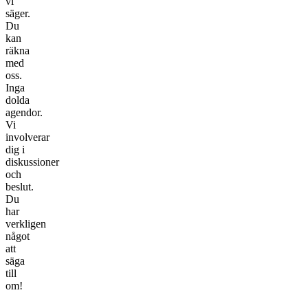
vi
säger.
Du
kan
räkna
med
oss.
Inga
dolda
agendor.
Vi
involverar
dig i
diskussioner
och
beslut.
Du
har
verkligen
något
att
säga
till
om!